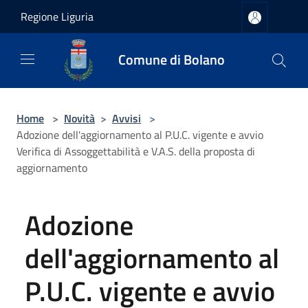
Salta al contenuto principale
Regione Liguria
Comune di Bolano
Home
>
Novità
>
Avvisi
>
Adozione dell'aggiornamento al P.U.C. vigente e avvio
Verifica di Assoggettabilità e V.A.S. della proposta di
aggiornamento
Adozione
dell'aggiornamento al
P.U.C. vigente e avvio