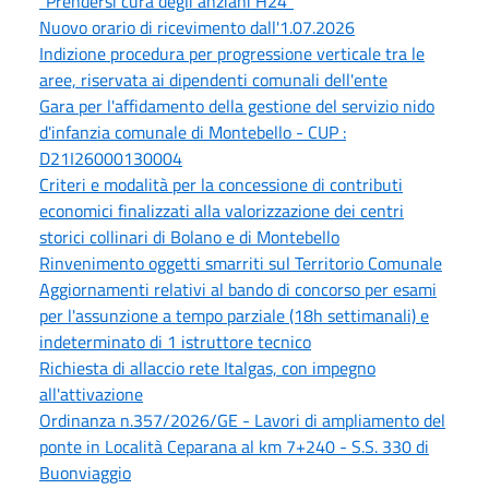
"Prendersi cura degli anziani H24"
Nuovo orario di ricevimento dall'1.07.2026
Indizione procedura per progressione verticale tra le
aree, riservata ai dipendenti comunali dell'ente
Gara per l'affidamento della gestione del servizio nido
d'infanzia comunale di Montebello - CUP :
D21I26000130004
Criteri e modalità per la concessione di contributi
economici finalizzati alla valorizzazione dei centri
storici collinari di Bolano e di Montebello
Rinvenimento oggetti smarriti sul Territorio Comunale
Aggiornamenti relativi al bando di concorso per esami
per l'assunzione a tempo parziale (18h settimanali) e
indeterminato di 1 istruttore tecnico
Richiesta di allaccio rete Italgas, con impegno
all'attivazione
Ordinanza n.357/2026/GE - Lavori di ampliamento del
ponte in Località Ceparana al km 7+240 - S.S. 330 di
Buonviaggio