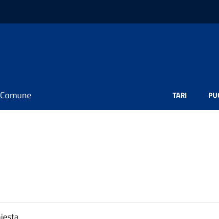
il Comune
TARI
PU
e
iesta.