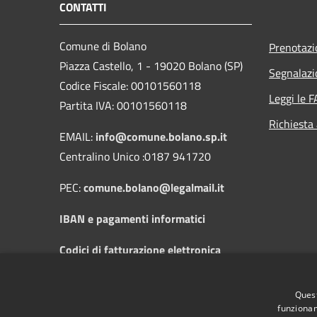
CONTATTI
Comune di Bolano
Prenotaz
Piazza Castello, 1 - 19020 Bolano (SP)
Segnalazi
Codice Fiscale: 00101560118
Leggi le 
Partita IVA: 00101560118
Richiesta
EMAIL:
info@comune.bolano.sp.it
Centralino Unico :0187 941720
PEC:
comune.bolano@legalmail.it
IBAN e pagamenti informatici
Codici di fatturazione elettronica
Orari di apertura al pubblico: dal Lunedì
Quest
al Sabato dalle 8:30 alle 12:30 e il
funzionam