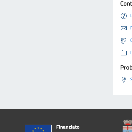
Cont
Prob