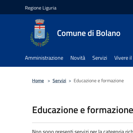
Salta al contenuto principale
Regione Liguria
Comune di Bolano
Amministrazione
Novità
Servizi
Vivere 
Home
>
Servizi
>
Educazione e formazione
Educazione e formazion
Non sono presenti servizi per la categoria rich