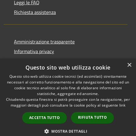
Leggi le FAQ
Richiesta assistenza
Amministrazione trasparente
Informativa privacy
Note legali
×
Questo sito web utilizza cookie
Dichiarazione di accessibilità
Questo sito web utilizza cookie tecnici (ed assimilati) strettamente
necessari al corretto funzionamento e alla navigazione del sito ed un
cookie tecnico analitico al solo fine di elaborare informazioni
statistiche, aggregate ed anonime.
Chiudendo questa finestra si potrà proseguire con la navigazione, per
RSS
Copyright © 2026 • Comune di
maggiori dettagli può consultare la cookie policy al seguente
link
Accessibilità
Bolano • Powered by
Privacy
Municipium
Accesso
•
RIFIUTA TUTTO
ACCETTA TUTTO
Cookie
redazione
Mappa del sito
MOSTRA DETTAGLI