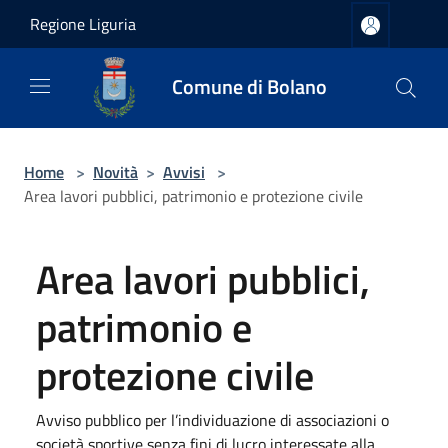
Salta al contenuto principale
Regione Liguria
Comune di Bolano
Home
>
Novità
>
Avvisi
>
Area lavori pubblici, patrimonio e protezione civile
Area lavori pubblici,
patrimonio e
protezione civile
Avviso pubblico per l’individuazione di associazioni o
società sportive senza fini di lucro interessate alla