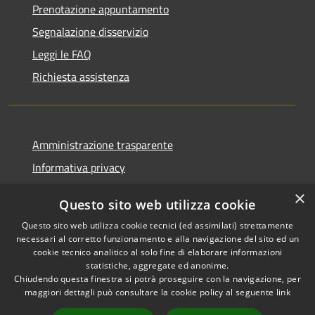
Prenotazione appuntamento
Segnalazione disservizio
Leggi le FAQ
Richiesta assistenza
Amministrazione trasparente
Informativa privacy
Note legali
×
Questo sito web utilizza cookie
Dichiarazione di accessibilità
Questo sito web utilizza cookie tecnici (ed assimilati) strettamente
necessari al corretto funzionamento e alla navigazione del sito ed un
cookie tecnico analitico al solo fine di elaborare informazioni
statistiche, aggregate ed anonime.
Chiudendo questa finestra si potrà proseguire con la navigazione, per
RSS
Copyright © 2026 • Comune di
maggiori dettagli può consultare la cookie policy al seguente
link
Accessibilità
Bolano • Powered by